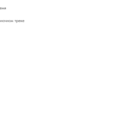
ремя
оночном треке