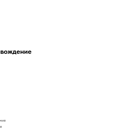
 вождение
ния
я