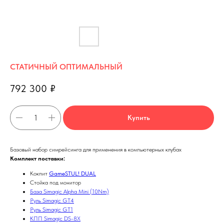
СТАТИЧНЫЙ ОПТИМАЛЬНЫЙ
792 300
₽
Купить
Базовый набор симрейсинга для применения в компьютерных клубах
Комплект поставки:
Кокпит
GameSTUL! DUAL
Стойка под монитор
База Simagic Alpha Mini (10Nm)
Руль Simagic GT4
Руль Simagic GT1
КПП Simagic DS-8X