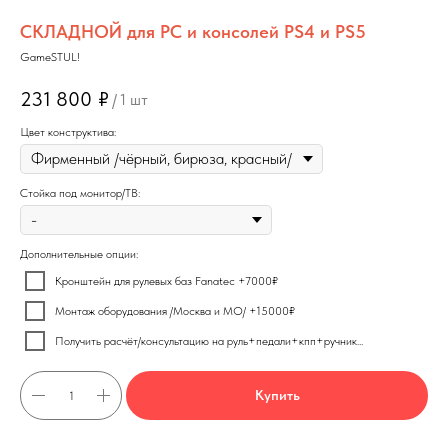
СКЛАДНОЙ для PC и консолей PS4 и PS5
GameSTUL!
231 800
₽
/
1 шт
Цвет конструктива:
Стойка под монитор/ТВ:
Дополнительные опции:
Кронштейн для рулевых баз Fanatec +7000₽
Монтаж оборудования /Москва и МО/ +15000₽
Получить расчёт/консультацию на руль+педали+кпп+ручник...
Купить