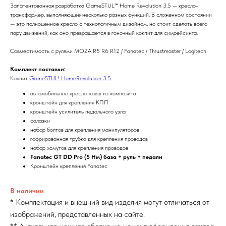
Запатентованная разработка GameSTUL™ Home Revolution 3.5 — кресло-
трансформер, выполняющее несколько разных функций. В сложенном состоянии
— это полноценное кресло с технологичным дизайном, но стоит сделать всего
пару движений, как оно превращается в гоночный кокпит для симрейсинга.
Совместимость с рулями MOZA R5 R6 R12 / Fanatec / Thrustmaster / Logitech
Комплект поставки:
Кокпит
GameSTUL! HomeRevolution 3.5
автомобильное кресло-ковш из композита
кронштейн для крепления КПП
кронштейн усилитель педального узла
салазки
набор болтов для крепления манипуляторов
гофрированная трубка для крепления проводов
набор хомутов для крепления проводов
Fanatec GT DD Pro (5 Нм) база + руль + педали
Кронштейн крепления Fanatec
В наличии
* Комплектация и внешний вид изделия могут отличаться от
изображений, представленных на сайте.