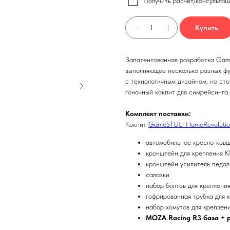
Получить расчёт/консультац
Купить
Запатентованная разработка Gam
выполняющее несколько разных фу
с технологичным дизайном, но сто
гоночный кокпит для симрейсинга.
Комплект поставки:
Кокпит
GameSTUL! HomeRevolutio
автомобильное кресло-ковш
кронштейн для крепления 
кронштейн усилитель педал
салазки
набор болтов для креплени
гофрированная трубка для 
набор хомутов для креплен
MOZA Racing R3 база + р