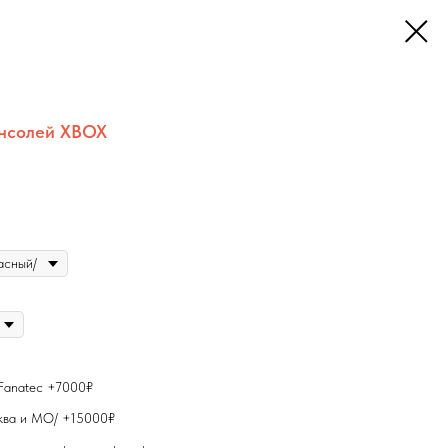
нсолей XBOX
 Fanatec +7000₽
ква и МО/ +15000₽