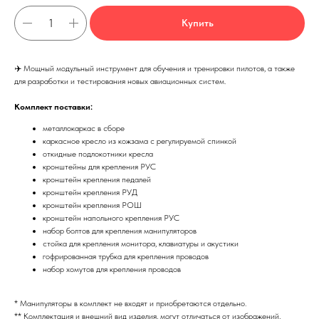
Купить
✈️ Мощный модульный инструмент для обучения и тренировки пилотов, а также
для разработки и тестирования новых авиационных систем.
Комплект поставки:
металлокаркас в сборе
каркасное кресло из кожзама с регулируемой спинкой
откидные подлокотники кресла
кронштейны для крепления РУС
кронштейн крепления педалей
кронштейн крепления РУД
кронштейн крепления РОШ
кронштейн напольного крепления РУС
набор болтов для крепления манипуляторов
стойка для крепления монитора, клавиатуры и акустики
гофрированная трубка для крепления проводов
набор хомутов для крепления проводов
* Манипуляторы в комплект не входят и приобретаются отдельно.
** Комплектация и внешний вид изделия, могут отличаться от изображений,