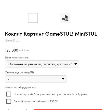
Кокпит Картинг GameSTUL! MiniSTUL
GameSTUL!
125 800
₽
/
1 шт
Цвет конструктива:
Стойка под монитор/ТВ:
Навесное оборудование:
Получить расчёт/консультацию на руль+педали+кпп+ручник...
Личный номер на табличке + 1500₽