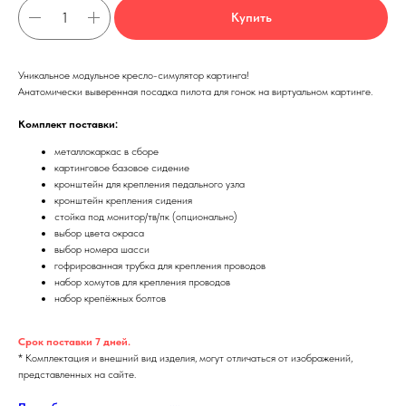
Купить
Уникальное модульное кресло-симулятор картинга!
Анатомически выверенная посадка пилота для гонок на виртуальном картинге.
Комплект поставки:
металлокаркас в сборе
картинговое базовое сидение
кронштейн для крепления педального узла
кронштейн крепления сидения
стойка под монитор/тв/пк (опционально)
выбор цвета окраса
выбор номера шасси
гофрированная трубка для крепления проводов
набор хомутов для крепления проводов
набор крепёжных болтов
Срок поставки 7 дней.
* Комплектация и внешний вид изделия, могут отличаться от изображений,
представленных на сайте.