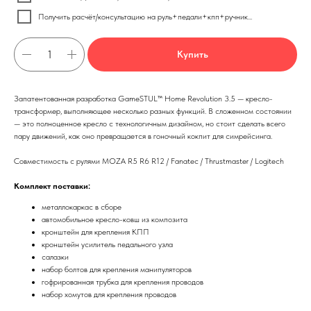
Получить расчёт/консультацию на руль+педали+кпп+ручник...
Купить
Запатентованная разработка GameSTUL™ Home Revolution 3.5 — кресло-
трансформер, выполняющее несколько разных функций. В сложенном состоянии
— это полноценное кресло с технологичным дизайном, но стоит сделать всего
пару движений, как оно превращается в гоночный кокпит для симрейсинга.
Совместимость с рулями MOZA R5 R6 R12 / Fanatec / Thrustmaster / Logitech
Комплект поставки:
металлокаркас в сборе
автомобильное кресло-ковш из композита
кронштейн для крепления КПП
кронштейн усилитель педального узла
салазки
набор болтов для крепления манипуляторов
гофрированная трубка для крепления проводов
набор хомутов для крепления проводов