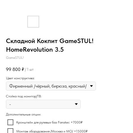
Складной Кокпит GameSTUL!
HomeRevolution 3.5
GameSTUL!
99 800
₽
/
1 шт
Цвет конструктива:
Стойка под монитор/ТВ:
Дополнительные опции:
Кронштейн для рулевых баз Fanatec +7000₽
Монтаж оборудования /Москва и МО/ +15000₽