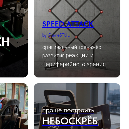
SPEED ATTACK
й
by GameSTUL!
ЖН
оригинальный тренажёр
реакции и
развития
периферийного зрения
проще построить
НЕБОСКРЁБ
,