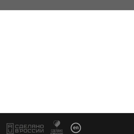
301001, ОГРН: 1117746109128
рода Москвы
.
Используемые при
являются собственностью