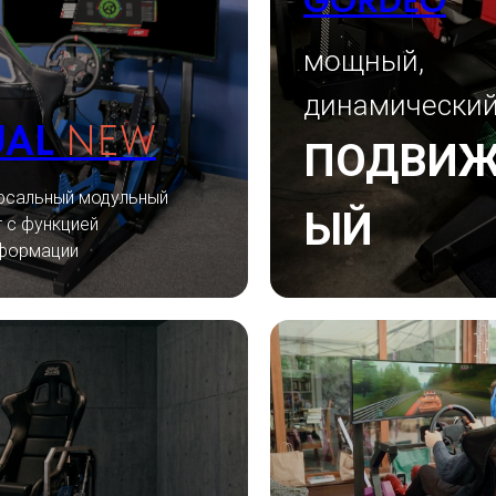
GORDEO
мощный,
динамически
UAL
NEW
ПОДВИ
рсальный модульный
ЫЙ
т с функцией
формации