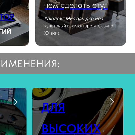
чем сделать стул
ТОР
*Людвиг Мис ван дер Роэ
культовый архитекторо-модернист
ТИЙ
XX века
РИМЕНЕНИЯ:
ДЛЯ
ВЫСОКИХ