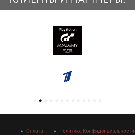
Оплата
Политика
Конфиденциальности
Доставка
Дилерам
Гарантия
eSTUL
и информация на сайте принадлежат ООО "Игровые системы" ИНН: 7734651545, КПП: 770
апов и высокотехнологичных компаний Москвы, реестр физкультурно-спортивных организаций го
безопасны для здоровья. Упомянутые на ресурсе товарные знаки, логотипы, игры и компании, 
соответствующих правообладателей.