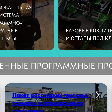
ЗОВАТЕЛЬНАЯ
ИСТЕМА
РАММНО-
РАТНЫЕ
БАЗОВЫЕ
КОКПИТ
ЛЕКСЫ
И
СЕТАПЫ ПОД К
ЕННЫЕ ПРОГРАММНЫЕ ПР
Пакет российских гоночных
треков и контраварийная
подготовка