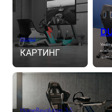
D
Ministul
Униве
КАРТИНГ
кокпи
транс
HomeRevolution 3.5