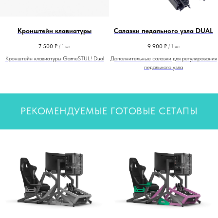
Кронштейн клавиатуры
Салазки педального узла DUAL
7 500
₽
9 900
₽
/
1 шт
/
1 шт
Кронштейн клавиатуры GameSTUL! Dual
Дополнительные салазки для регулирования
педального узла
РЕКОМЕНДУЕМЫЕ ГОТОВЫЕ СЕТАПЫ