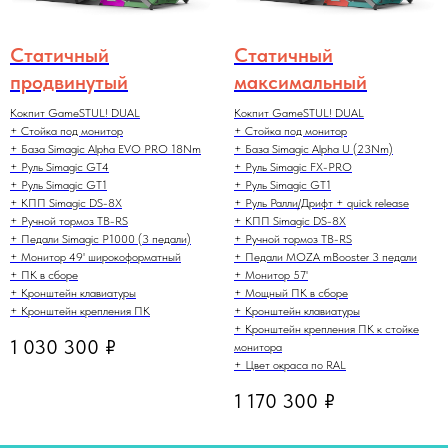
Статичный
Статичный
продвинутый
максимальный
Кокпит GameSTUL! DUAL
Кокпит GameSTUL! DUAL
+ Стойка под монитор
+ Стойка под монитор
+ База Simagic Alpha EVO PRO 18Nm
+ База Simagic Alpha U (23Nm)
+ Руль Simagic GT4
+ Руль Simagic FX-PRO
+ Руль Simagic GT1
+ Руль Simagic GT1
+ КПП Simagic DS-8X
+ Руль Ралли/Дрифт + quick release
+ Ручной тормоз TB-RS
+ КПП Simagic DS-8X
+ Педали Simagic P1000 (3 педали)
+ Ручной тормоз TB-RS
+ Монитор 49' широкоформатный
+ Педали MOZA mBooster 3 педали
+ ПК в сборе
+ Монитор 57'
+ Кронштейн клавиатуры
+ Мощный ПК в сборе
+ Кронштейн крепления ПК
+ Кронштейн клавиатуры
+ Кронштейн крепления ПК к стойке
1 030 300
₽
монитора
+ Цвет окраса по RAL
1 170 300
₽