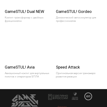
GameSTUL! Dual NEW
GameSTUL! Gordeo
Кокпит-трансформер с двойным
Динамический автосимулятор для
функционалом
профессионалов
GameSTUL! Avia
Speed Attack
Авиационный кокпит для виртуальных
Оригинальная версия тренажера
пилотов и операторов БПЛА
развития реакции