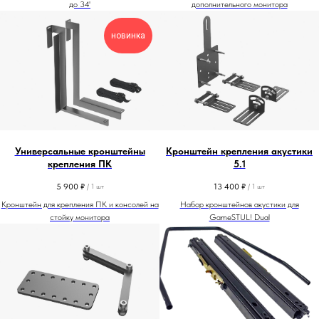
до 34'
дополнительного монитора
новинка
Универсальные кронштейны
Кронштейн крепления акустики
крепления ПК
5.1
5 900
₽
13 400
₽
/
1 шт
/
1 шт
Кронштейн для крепления ПК и консолей на
Набор кронштейнов акустики для
стойку монитора
GameSTUL! Dual