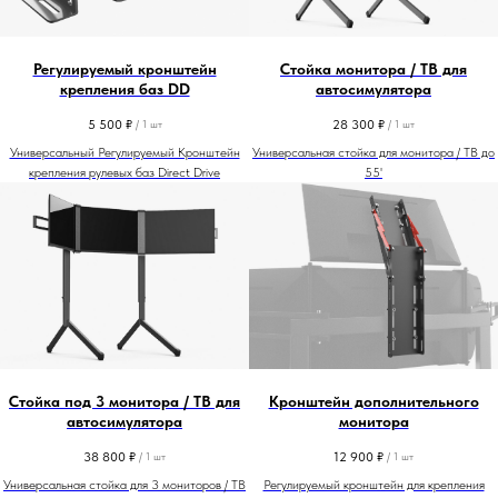
Регулируемый кронштейн
Стойка монитора / ТВ для
крепления баз DD
автосимулятора
5 500
₽
28 300
₽
/
1 шт
/
1 шт
Универсальный Регулируемый Кронштейн
Универсальная стойка для монитора / ТВ до
крепления рулевых баз Direct Drive
55'
Стойка под 3 монитора / ТВ для
Кронштейн дополнительного
автосимулятора
монитора
38 800
₽
12 900
₽
/
1 шт
/
1 шт
Универсальная стойка для 3 мониторов / ТВ
Регулируемый кронштейн для крепления