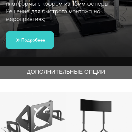
платформы с кофром из 15мм фанеры.
Решение для быстрого монтажа на
мероприятиях;
Подробнее
ДОПОЛНИТЕЛЬНЫЕ ОПЦИИ
Оплата
Гарантия
O
Доставка
GameSTUL!
Дилерам
Архив
Политика
Моделей
Конфиденциальности
2009 - 2026
© Права на использование товарного знака
GameSTUL
и информация
на сайте принадлежат ООО "Игровые системы" ИНН: 7734651545, КПП: 770301001,
ОГРН: 1117746109128
входит в реестр аккредитованных ИТ-компаний, реестр
стартапов и высокотехнологичных компаний Москвы, реестр физкультурно-
спортивных организаций города Москвы
.
Используемые при производстве
продукции материалы сертифицированы и безопасны для здоровья. Упомянутые на
ресурсе товарные знаки, логотипы, игры и компании, являются собственностью
соответствующих правообладателей.